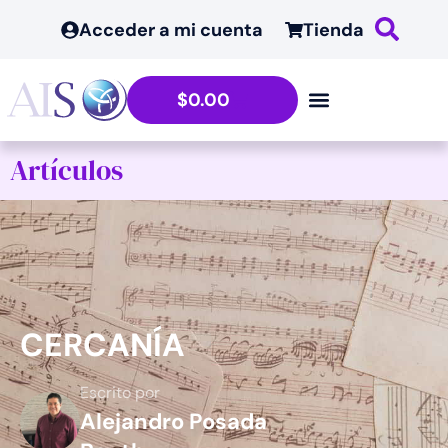
Acceder a mi cuenta
Tienda
$
0.00
Artículos
CERCANÍA
Escrito por
Alejandro Posada