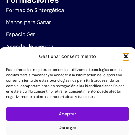
Formación Sintergética
Manos para Sanar
Espacio Ser
Agenda de eventos
Gestionar consentimiento
Centros de formación
Para ofrecer las mejores experiencias, utilizamos tecnologías como las
Proyección social
cookies para almacenar y/o acceder a la información del dispositivo. El
consentimiento de estas tecnologías nos permitirá procesar datos
Hazte socio
como el comportamiento de navegación o las identificaciones únicas
en este sitio. No consentir o retirar el consentimiento, puede afectar
Grupos de Servicio
negativamente a ciertas características y funciones.
Acerca de la AIS
Aceptar
Quiénes somos
Denegar