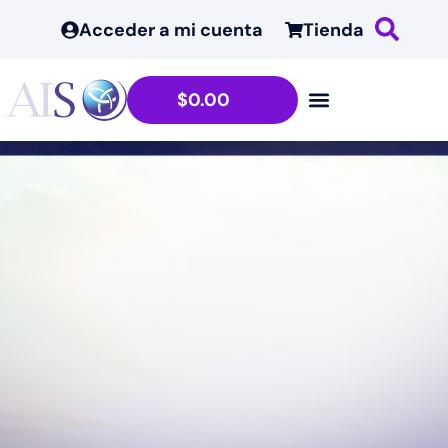
contenido
Acceder a mi cuenta
Tienda
$
0.00