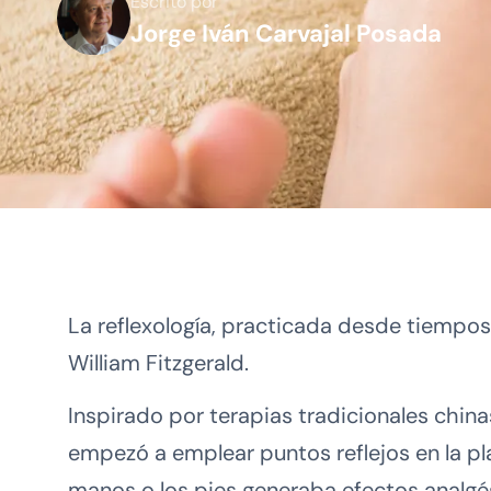
Escrito por
Jorge Iván Carvajal Posada
La reflexología, practicada desde tiempos
William Fitzgerald.
Inspirado por terapias tradicionales chin
empezó a emplear puntos reflejos en la pla
manos o los pies generaba efectos analgés