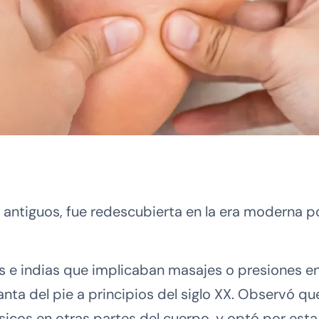
 antiguos, fue redescubierta en la era moderna p
as e indias que implicaban masajes o presiones en
nta del pie a principios del siglo XX. Observó que
icos en otras partes del cuerpo, y optó por esta