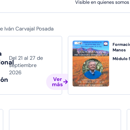
Visible en quienes somos
e Iván Carvajal Posada
Formaci
Manos
a
Del 21 al 27 de
Módulo 
ional
septiembre
2026
ión
Ver
más