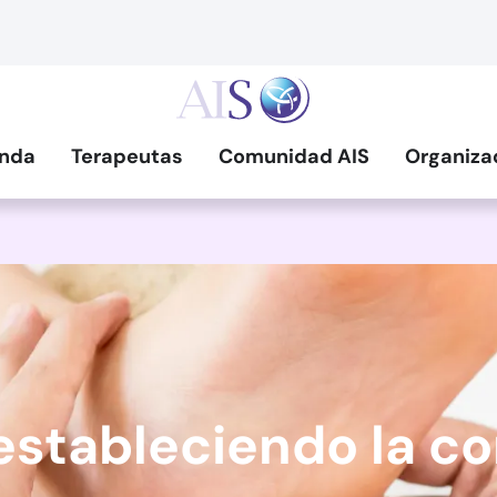
nda
Terapeutas
Comunidad AIS
Organiza
restableciendo la c