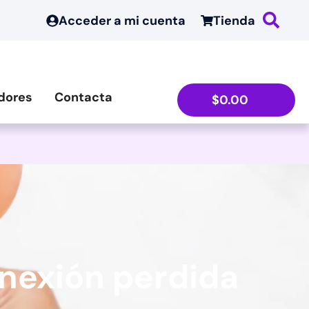
Acceder a mi cuenta
Tienda
dores
Contacta
$
0.00
onexión perdida