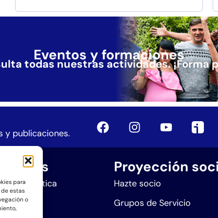
Eventos y formaciones
ulta todas nuestras actividades.
¡Forma p
 y publicaciones.
aciones
Proyección soci
n Sintergética
Hazte socio
okies para
 de estas
vegación o
ra Sanar
Grupos de Servicio
miento,