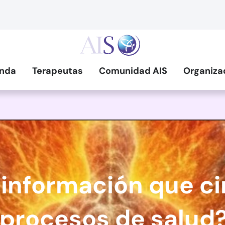
nda
Terapeutas
Comunidad AIS
Organiza
 información que cir
 procesos de salud