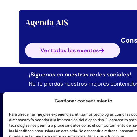
Agenda AIS
Cons
Ver todos los eventos
¡Síguenos en nuestras redes sociales!
No te pierdas nuestros mejores contenidos
Gestionar consentimiento
Form
Formació
Para ofrecer las mejores experiencias, utilizamos tecnologías como las co
almacenar y/o acceder a la información del dispositivo. El consentimiento
tecnologías nos permitirá procesar datos como el comportamiento de na
+57 3184543140
Manos pa
las identificaciones únicas en este sitio. No consentir o retirar el consenti
puede afectar negativamente a ciertas características y funciones.