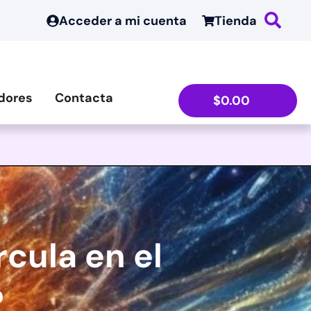
Acceder a mi cuenta
Tienda
dores
Contacta
$
0.00
cula en el
?