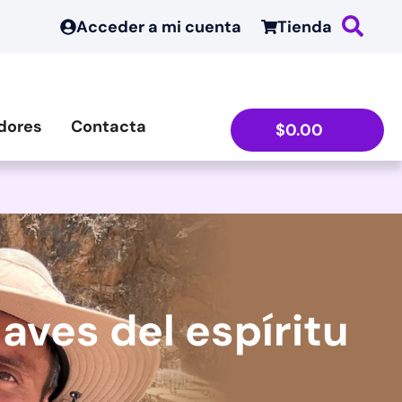
Acceder a mi cuenta
Tienda
dores
Contacta
$
0.00
ves del espíritu