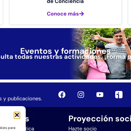
de Conciencia
Conoce más
Eventos y formaciones
ulta todas nuestras actividades.
¡Forma p
 y publicaciones.
aciones
Proyección soci
n Sintergética
Hazte socio
okies para