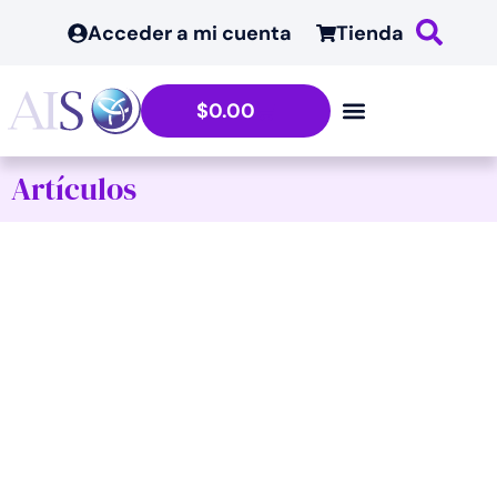
Acceder a mi cuenta
Tienda
$
0.00
Artículos
Congreso Internacional
Sintergética y Caravana
Perú 2018 – Ruta Moche.
Del 21 al 29 de septiembre