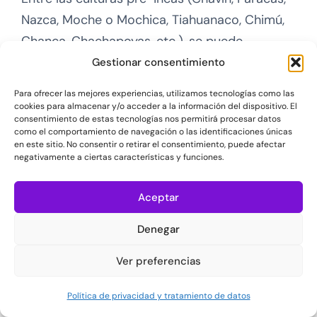
Nazca, Moche o Mochica, Tiahuanaco, Chimú,
Chanca, Chachapoyas, etc.), se puede
constatar que es en la iconografía de los
Gestionar consentimiento
ceramios Moche donde más claramente se
Para ofrecer las mejores experiencias, utilizamos tecnologías como las
plasma esta distinción. Además de trasladar a
cookies para almacenar y/o acceder a la información del dispositivo. El
consentimiento de estas tecnologías nos permitirá procesar datos
sus objetos de uso diario todo aspecto de sus
como el comportamiento de navegación o las identificaciones únicas
en este sitio. No consentir o retirar el consentimiento, puede afectar
vidas y del mundo que les rodeaba, estos
negativamente a ciertas características y funciones.
eximios ceramistas también nos han dejado
profusas muestras de su cosmovisión,
Aceptar
posiblemente reservando las mejores piezas
Denegar
de arte para ofrendar a sus dioses y
gobernantes.
Ver preferencias
Los Moches y los Mayas son
Política de privacidad y tratamiento de datos
contemporáneos……