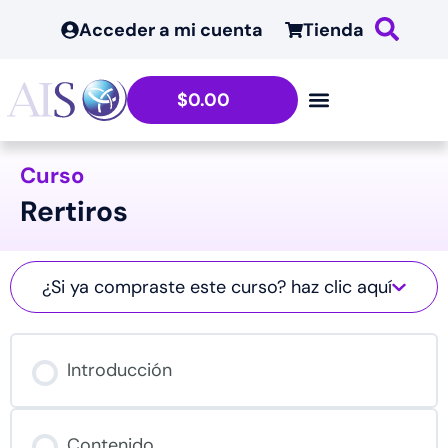
Acceder a mi cuenta
Tienda
$
0.00
Curso
Rertiros
¿Si ya compraste este curso? haz clic aquí
Introducción
Contenido