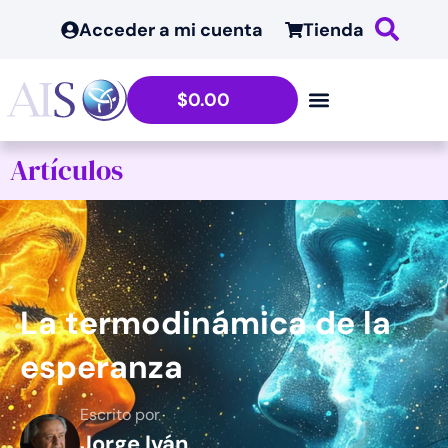
Acceder a mi cuenta
Tienda
$
0.00
Artículos
La termodinámica de la
esperanza
Escrito por
Jorge Iván