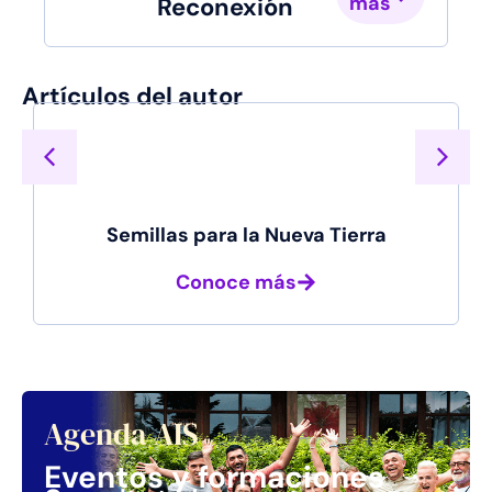
más
Reconexión
Artículos del autor
Semillas para la Nueva Tierra
La 
Conoce más
Agenda AIS
Eventos y formaciones