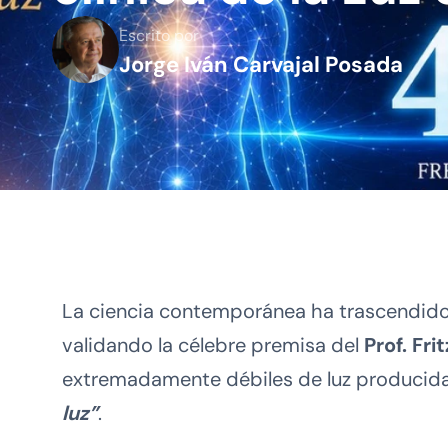
Escrito por
Jorge Iván Carvajal Posada
La ciencia contemporánea ha trascendido 
validando la célebre premisa del
Prof. Fr
extremadamente débiles de luz producidas
luz”
.