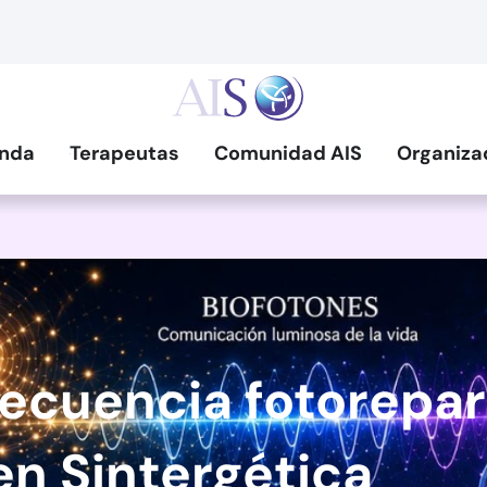
nda
Terapeutas
Comunidad AIS
Organiza
frecuencia fotorepar
 en Sintergética