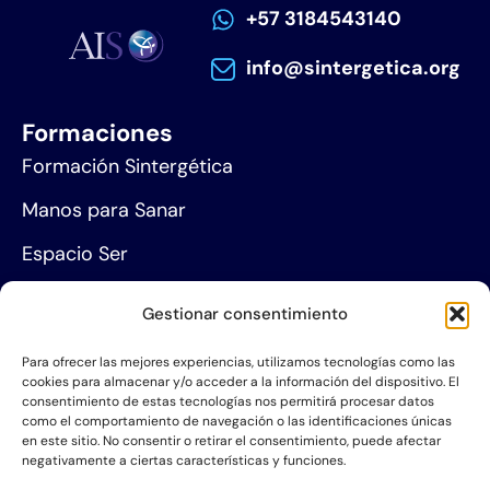
+57 3184543140
info@sintergetica.org
Formaciones
Formación Sintergética
Manos para Sanar
Espacio Ser
Agenda de eventos
Gestionar consentimiento
Centros de formación
Para ofrecer las mejores experiencias, utilizamos tecnologías como las
cookies para almacenar y/o acceder a la información del dispositivo. El
Proyección social
consentimiento de estas tecnologías nos permitirá procesar datos
como el comportamiento de navegación o las identificaciones únicas
Hazte socio
en este sitio. No consentir o retirar el consentimiento, puede afectar
negativamente a ciertas características y funciones.
Grupos de Servicio