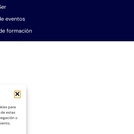
Ser
e eventos
de formación
okies para
 de estas
vegación o
miento,