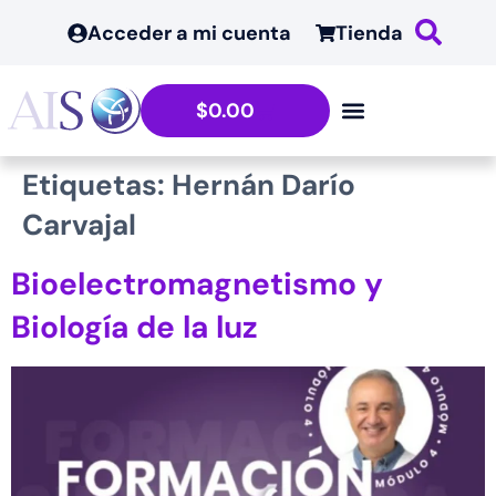
contenido
Acceder a mi cuenta
Tienda
$
0.00
Etiquetas:
Hernán Darío
Carvajal
Bioelectromagnetismo y
Biología de la luz