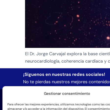
El Dr. Jorge Carvajal explora la base cie
neurocardiología, coherencia cardíaca y 
¡Síguenos en nuestras redes sociales!
No te pierdas nuestros mejores contenidos
Gestionar consentimiento
Formac
Formació
Para ofrecer las mejores experiencias, utilizamos tecnologías como las co
almacenar y/o acceder a la información del dispositivo. El consentimiento