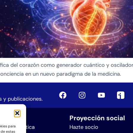
ntífica del corazón como generador cuántico y oscilado
conciencia en un nuevo paradigma de la medicina.
 y publicaciones.
iones
Proyección social
n Sintergética
Hazte socio
okies para
 de estas