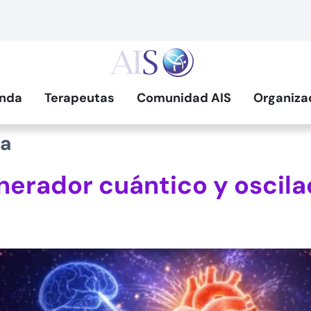
nda
Terapeutas
Comunidad AIS
Organiza
ía
erador cuántico y oscila