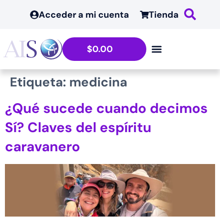
contenido
Acceder a mi cuenta
Tienda
$
0.00
Etiqueta:
medicina
¿Qué sucede cuando decimos
Sí? Claves del espíritu
caravanero