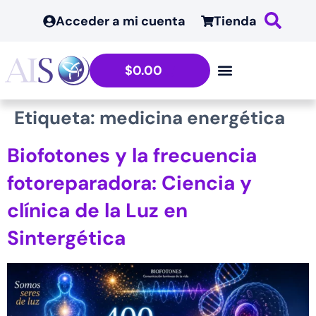
contenido
Acceder a mi cuenta
Tienda
$
0.00
Etiqueta:
medicina energética
Biofotones y la frecuencia
fotoreparadora: Ciencia y
clínica de la Luz en
Sintergética