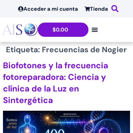
contenido
Acceder a mi cuenta
Tienda
$
0.00
Etiqueta:
Frecuencias de Nogier
Biofotones y la frecuencia
fotoreparadora: Ciencia y
clínica de la Luz en
Sintergética