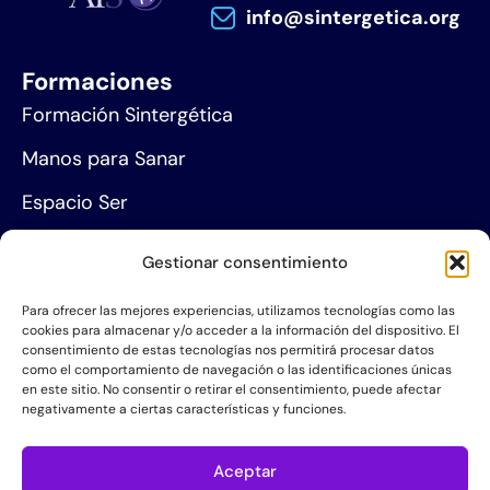
info@sintergetica.org
Formaciones
Formación Sintergética
Manos para Sanar
Espacio Ser
Agenda de eventos
Gestionar consentimiento
Centros de formación
Para ofrecer las mejores experiencias, utilizamos tecnologías como las
cookies para almacenar y/o acceder a la información del dispositivo. El
Proyección social
consentimiento de estas tecnologías nos permitirá procesar datos
como el comportamiento de navegación o las identificaciones únicas
Hazte socio
en este sitio. No consentir o retirar el consentimiento, puede afectar
negativamente a ciertas características y funciones.
Grupos de Servicio
Acerca de la AIS
Aceptar