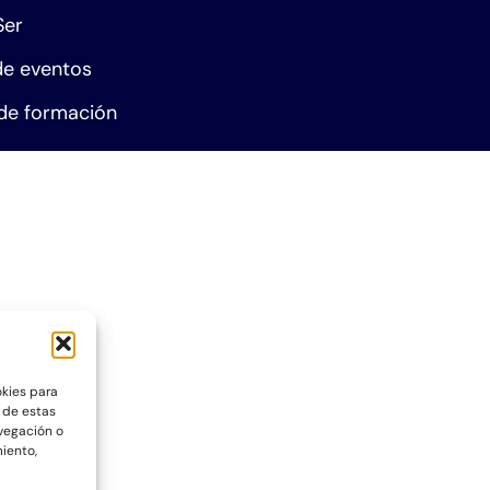
Ser
e eventos
de formación
okies para
 de estas
vegación o
miento,