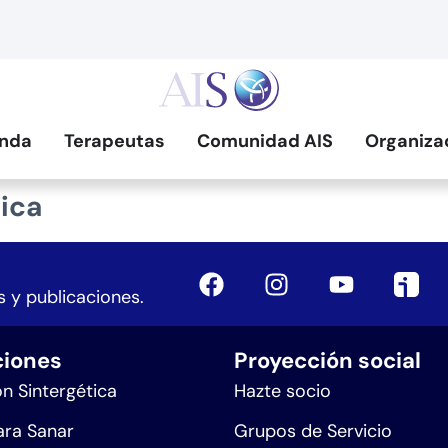
nda
Terapeutas
Comunidad AIS
Organiza
ica
 y publicaciones.
iones
Proyección social
n Sintergética
Hazte socio
ra Sanar
Grupos de Servicio