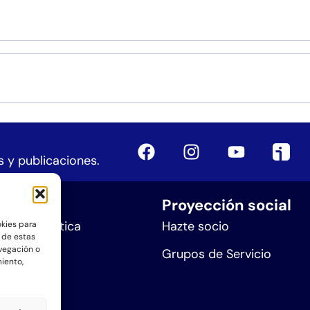
 y publicaciones.
iones
Proyección social
n Sintergética
Hazte socio
okies para
 de estas
vegación o
ra Sanar
Grupos de Servicio
miento,
Ser
e eventos