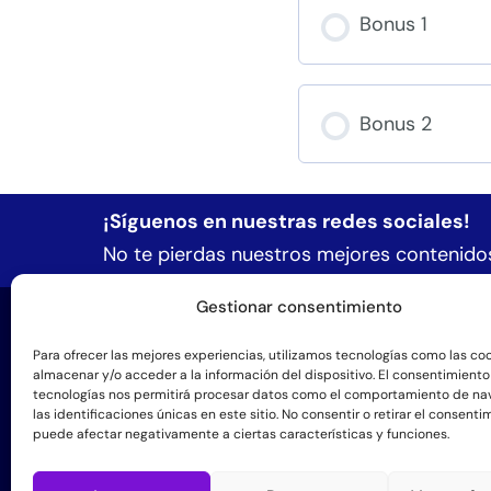
Bonus 1
Bonus 2
¡Síguenos en nuestras redes sociales!
No te pierdas nuestros mejores contenidos
Gestionar consentimiento
Formac
Formació
Para ofrecer las mejores experiencias, utilizamos tecnologías como las co
almacenar y/o acceder a la información del dispositivo. El consentimiento
tecnologías nos permitirá procesar datos como el comportamiento de na
Manos pa
+57 3184543140
las identificaciones únicas en este sitio. No consentir o retirar el consenti
puede afectar negativamente a ciertas características y funciones.
Espacio 
info@sintergetica.org
Agenda d