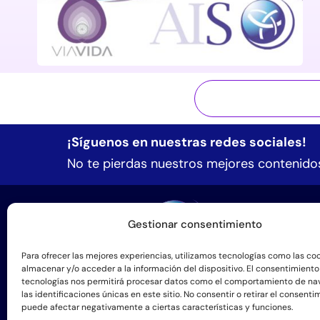
¡Síguenos en nuestras redes sociales!
No te pierdas nuestros mejores contenidos
Formac
Gestionar consentimiento
Formació
Para ofrecer las mejores experiencias, utilizamos tecnologías como las co
Manos pa
+57 3184543140
almacenar y/o acceder a la información del dispositivo. El consentimiento
tecnologías nos permitirá procesar datos como el comportamiento de na
Espacio 
info@sintergetica.org
las identificaciones únicas en este sitio. No consentir o retirar el consenti
puede afectar negativamente a ciertas características y funciones.
Agenda d