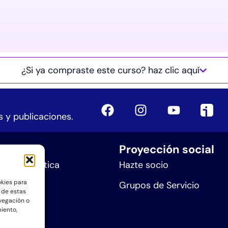
¿Si ya compraste este curso? haz clic aquí
 y publicaciones.
iones
Proyección social
n Sintergética
Hazte socio
okies para
ra Sanar
Grupos de Servicio
 de estas
vegación o
Ser
miento,
e eventos