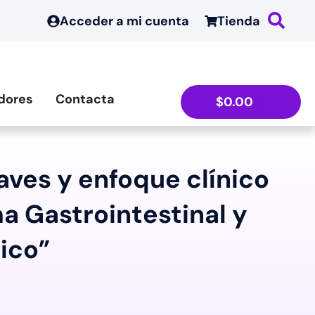
Acceder a mi cuenta
Tienda
dores
Contacta
$
0.00
ves y enfoque clínico
a Gastrointestinal y
ico”