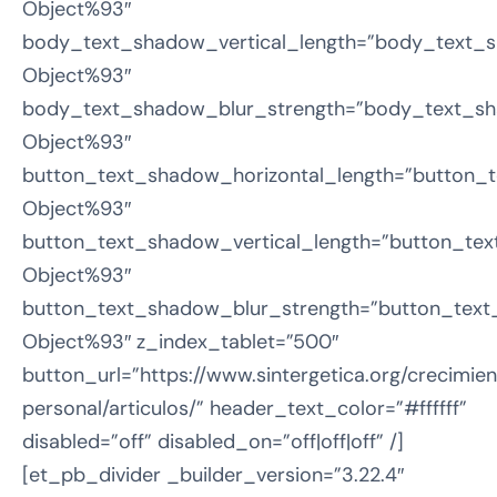
Object%93″
body_text_shadow_vertical_length=”body_text_s
Object%93″
body_text_shadow_blur_strength=”body_text_sh
Object%93″
button_text_shadow_horizontal_length=”button_t
Object%93″
button_text_shadow_vertical_length=”button_tex
Object%93″
button_text_shadow_blur_strength=”button_text
Object%93″ z_index_tablet=”500″
button_url=”https://www.sintergetica.org/crecimie
personal/articulos/” header_text_color=”#ffffff”
disabled=”off” disabled_on=”off|off|off” /]
[et_pb_divider _builder_version=”3.22.4″