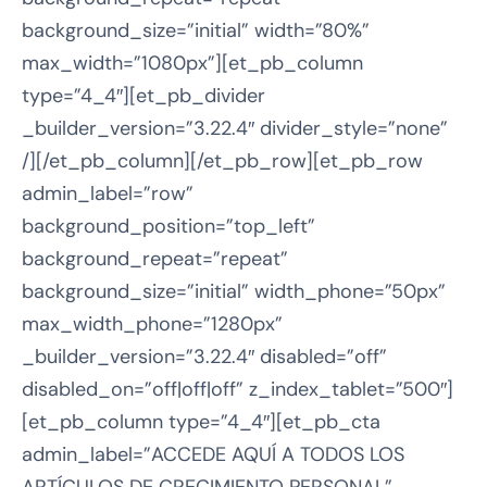
background_size=”initial” width=”80%”
max_width=”1080px”][et_pb_column
type=”4_4″][et_pb_divider
_builder_version=”3.22.4″ divider_style=”none”
/][/et_pb_column][/et_pb_row][et_pb_row
admin_label=”row”
background_position=”top_left”
background_repeat=”repeat”
background_size=”initial” width_phone=”50px”
max_width_phone=”1280px”
_builder_version=”3.22.4″ disabled=”off”
disabled_on=”off|off|off” z_index_tablet=”500″]
[et_pb_column type=”4_4″][et_pb_cta
admin_label=”ACCEDE AQUÍ A TODOS LOS