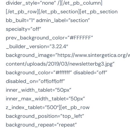
divider_style=”none” /][/et_pb_column]
[/et_pb_row][/et_pb_section][et_pb_section
bb_built=”1″ admin_label=”section”
specialty=”off”
prev_background_color=”#FFFFFF”
_builder_version=”3.22.4″
background_image=”https://www.sintergetica.org/
content/uploads/2019/03/newsletterbg3.jpg”
background_color=”#ffffff” disabled=”off”
disabled_on=”off|off|off”
inner_width_tablet=”50px”
inner_max_width_tablet=”50px”
z_index_tablet=”500″][et_pb_row
background_position=”top_left”
background_repeat=”repeat”