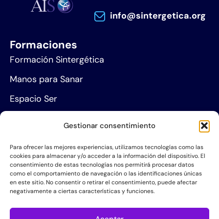
info@sintergetica.org
Formaciones
Formación Sintergética
Manos para Sanar
Espacio Ser
Agenda de eventos
Gestionar consentimiento
Centros de formación
Para ofrecer las mejores experiencias, utilizamos tecnologías como las
cookies para almacenar y/o acceder a la información del dispositivo. El
Proyección social
consentimiento de estas tecnologías nos permitirá procesar datos
como el comportamiento de navegación o las identificaciones únicas
Hazte socio
en este sitio. No consentir o retirar el consentimiento, puede afectar
negativamente a ciertas características y funciones.
Grupos de Servicio
Aceptar