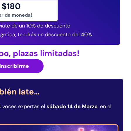
 $180
or de moneda)
iate de un 10% de descuento
rgética, tendrás un descuento del 40%
po, plazas limitadas!
Inscribirme
bién late…
4 voces expertas el
sábado 14 de Marzo
, en el