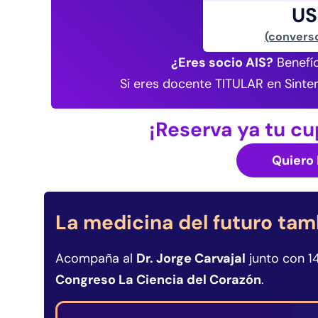
US
(convers
¿Eres socio AIS?
Benefíc
Si eres docente TITULAR en Sinte
¡Reserva ya tu cu
Quiero 
La medicina del futuro tam
Acompaña al
Dr. Jorge Carvajal
junto con 1
Congreso La Ciencia del Corazón
.