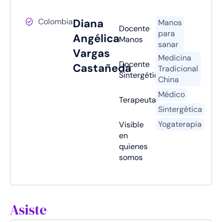
Colombia
Diana
Manos
Docente
para
Angélica
Manos
sanar
Vargas
Medicina
Docente
Castañeda
Tradicional
Sintergética
China
Médico
Terapeuta
Sintergética
Yogaterapia
Visible
en
quienes
somos
Asiste