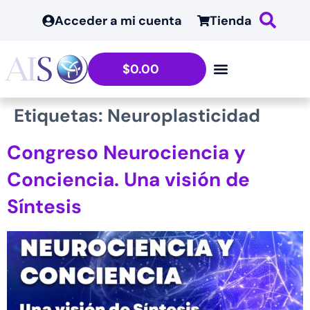
contenido
Acceder a mi cuenta
Tienda
$
0.00
Etiquetas:
Neuroplasticidad
Congreso Neurociencia y
Conciencia. Una visión de
Síntesis