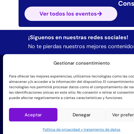
Cons
Ver todos los eventos
¡Síguenos en nuestras redes sociales!
No te pierdas nuestros mejores contenidos
Gestionar consentimiento
Form
Formació
Para ofrecer las mejores experiencias, utilizamos tecnologías como las co
almacenar y/o acceder a la información del dispositivo. El consentimiento
tecnologías nos permitirá procesar datos como el comportamiento de na
+57 3184543140
Manos pa
las identificaciones únicas en este sitio. No consentir o retirar el consenti
puede afectar negativamente a ciertas características y funciones.
info@sintergetica.org
Espacio 
Agenda d
Aceptar
Denegar
Ver prefe
Centros 
Política de privacidad y tratamiento de datos