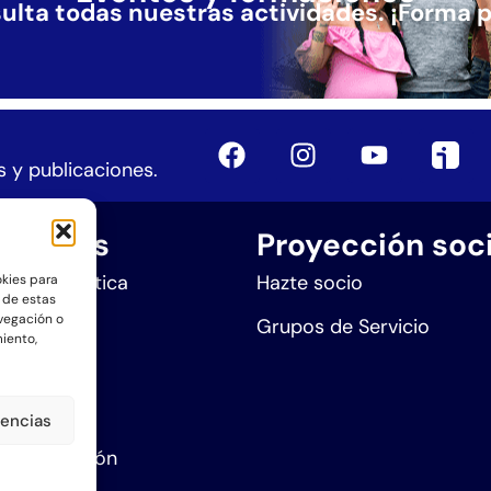
ulta todas nuestras actividades.
¡Forma p
 y publicaciones.
aciones
Proyección soci
n Sintergética
Hazte socio
okies para
 de estas
vegación o
ra Sanar
Grupos de Servicio
miento,
Ser
e eventos
rencias
de formación