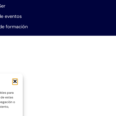
Ser
e eventos
de formación
okies para
 de estas
vegación o
miento,